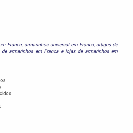
 em Franca
,
armarinhos universal em Franca
,
artigos de
a de armarinhos em Franca
e
lojas de armarinhos em
dos
s
cidos
s