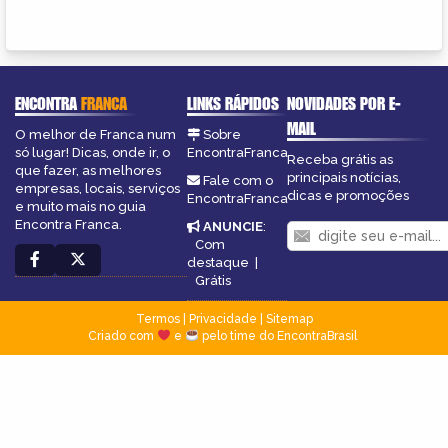
ENCONTRA
FRANCA
LINKS RÁPIDOS
NOVIDADES POR E-
MAIL
O melhor de Franca num
Sobre
só lugar! Dicas, onde ir, o
EncontraFranca
Receba grátis as
que fazer, as melhores
principais notícias,
Fale com o
empresas, locais, serviços
dicas e promoções
EncontraFranca
e muito mais no guia
Encontra Franca.
ANUNCIE
:
Com
destaque
|
Grátis
Termos
|
Privacidade
|
Sitemap
Criado com
e
pelo time do EncontraBrasil