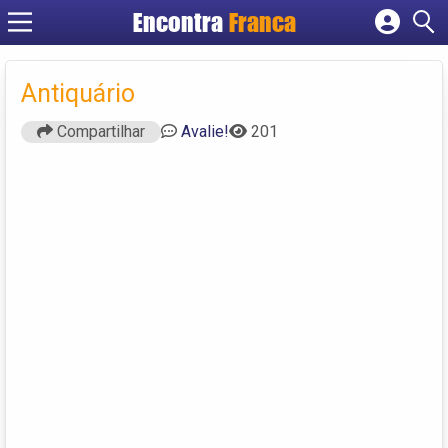
Encontra
Franca
Cadastrar empresa
Fazer login
Antiquário
Criar conta
Compartilhar
Avalie!
201