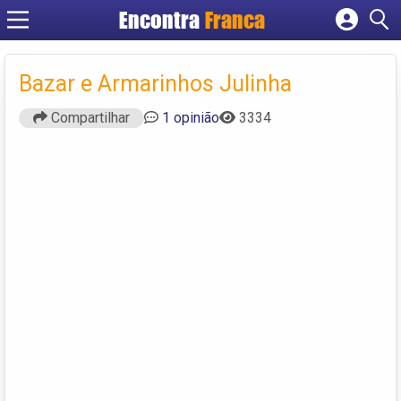
Encontra
Franca
Cadastrar empresa
Fazer login
Bazar e Armarinhos Julinha
Criar conta
Compartilhar
1 opinião
3334