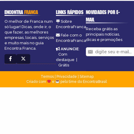
ENCONTRA
FRANCA
LINKS RÁPIDOS
NOVIDADES POR E-
MAIL
O melhor de Franca num
Sobre
só lugar! Dicas, onde ir, o
EncontraFranca
Receba grátis as
que fazer, as melhores
principais notícias,
Fale com o
empresas, locais, serviços
dicas e promoções
EncontraFranca
e muito mais no guia
Encontra Franca.
ANUNCIE
:
Com
destaque
|
Grátis
Termos
|
Privacidade
|
Sitemap
Criado com
e
pelo time do EncontraBrasil