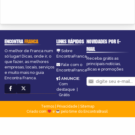
ENCONTRA
FRANCA
LINKS RÁPIDOS
NOVIDADES POR E-
MAIL
O melhor de Franca num
Sobre
só lugar! Dicas, onde ir, o
EncontraFranca
Receba grátis as
que fazer, as melhores
principais notícias,
Fale com o
empresas, locais, serviços
dicas e promoções
EncontraFranca
e muito mais no guia
Encontra Franca.
ANUNCIE
:
Com
destaque
|
Grátis
Termos
|
Privacidade
|
Sitemap
Criado com
e
pelo time do EncontraBrasil