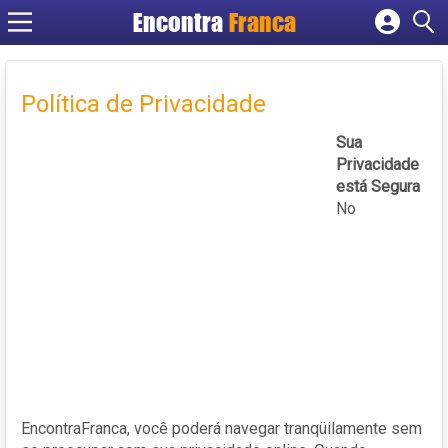
Encontra
Franca
Cadastrar empresa
Fazer login
Política de Privacidade
Criar conta
Sua
Privacidade
está Segura
No
EncontraFranca, você poderá navegar tranqüilamente sem