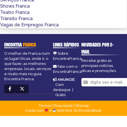
Shows Franca
Teatro Franca
Trânsito Franca
Vagas de Empregos Franca
ENCONTRA
FRANCA
LINKS RÁPIDOS
NOVIDADES POR E-
MAIL
O melhor de Franca num
Sobre
só lugar! Dicas, onde ir, o
EncontraFranca
Receba grátis as
que fazer, as melhores
principais notícias,
Fale com o
empresas, locais, serviços
dicas e promoções
EncontraFranca
e muito mais no guia
Encontra Franca.
ANUNCIE
:
Com
destaque
|
Grátis
Termos
|
Privacidade
|
Sitemap
Criado com
e
pelo time do EncontraBrasil