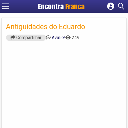
Encontra
Franca
Cadastrar empresa
Fazer login
Antiguidades do Eduardo
Criar conta
Compartilhar
Avalie!
249