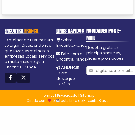
ENCONTRA
FRANCA
LINKS RÁPIDOS
NOVIDADES POR E-
MAIL
O melhor de Franca num
Sobre
só lugar! Dicas, onde ir, o
EncontraFranca
Receba grátis as
que fazer, as melhores
principais notícias,
Fale com o
empresas, locais, serviços
dicas e promoções
EncontraFranca
e muito mais no guia
Encontra Franca.
ANUNCIE
:
Com
destaque
|
Grátis
Termos
|
Privacidade
|
Sitemap
Criado com
e
pelo time do EncontraBrasil