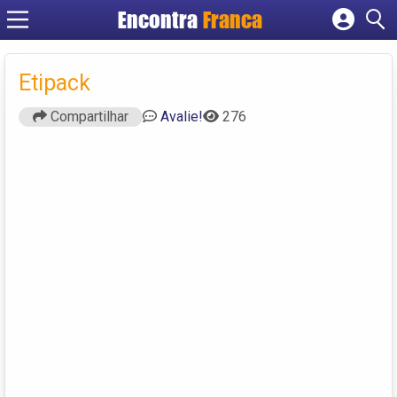
Encontra
Franca
Cadastrar empresa
Fazer login
Etipack
Criar conta
Compartilhar
Avalie!
276