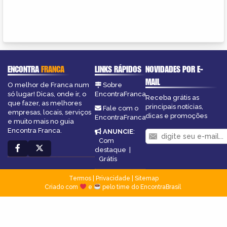
ENCONTRA
FRANCA
LINKS RÁPIDOS
NOVIDADES POR E-
MAIL
O melhor de Franca num
Sobre
só lugar! Dicas, onde ir, o
EncontraFranca
Receba grátis as
que fazer, as melhores
principais notícias,
Fale com o
empresas, locais, serviços
dicas e promoções
EncontraFranca
e muito mais no guia
Encontra Franca.
ANUNCIE
:
Com
destaque
|
Grátis
Termos
|
Privacidade
|
Sitemap
Criado com
e
pelo time do EncontraBrasil