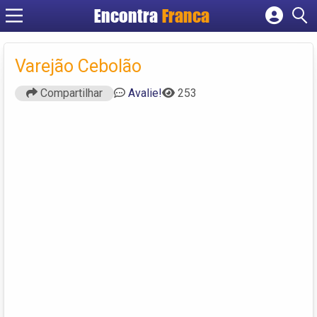
Encontra
Franca
Cadastrar empresa
Fazer login
Varejão Cebolão
Criar conta
Compartilhar
Avalie!
253