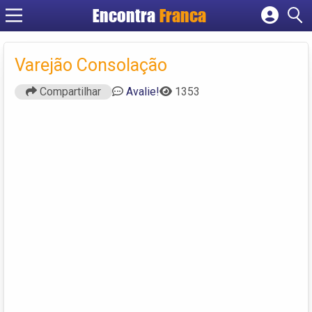
Encontra
Franca
Cadastrar empresa
Fazer login
Varejão Consolação
Criar conta
Compartilhar
Avalie!
1353