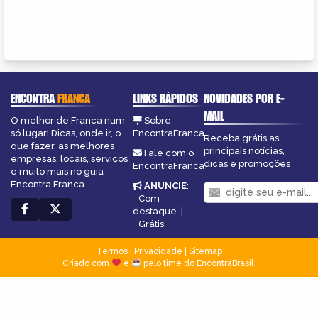
ENCONTRA
FRANCA
LINKS RÁPIDOS
NOVIDADES POR E-
MAIL
O melhor de Franca num
Sobre
só lugar! Dicas, onde ir, o
EncontraFranca
Receba grátis as
que fazer, as melhores
principais notícias,
Fale com o
empresas, locais, serviços
dicas e promoções
EncontraFranca
e muito mais no guia
Encontra Franca.
ANUNCIE
:
Com
destaque
|
Grátis
Termos
|
Privacidade
|
Sitemap
Criado com
e
pelo time do EncontraBrasil