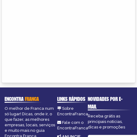
ENCONTRA
FRANCA
LINKS RÁPIDOS
NOVIDADES POR E-
MAIL
O melhor de Franca num
Sobre
só lugar! Dicas, onde ir, o
EncontraFranca
Receba grátis as
que fazer, as melhores
principais notícias,
Fale com o
empresas, locais, serviços
dicas e promoções
EncontraFranca
e muito mais no guia
Encontra Franca.
ANUNCIE
: