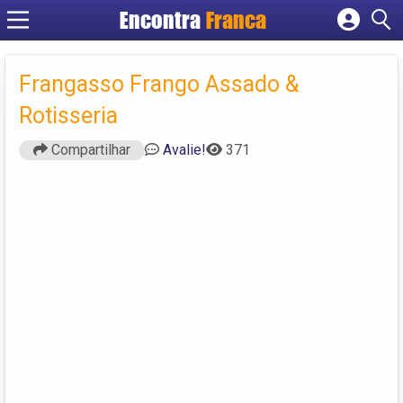
Encontra
Franca
Cadastrar empresa
Fazer login
Frangasso Frango Assado &
Criar conta
Rotisseria
Compartilhar
Avalie!
371