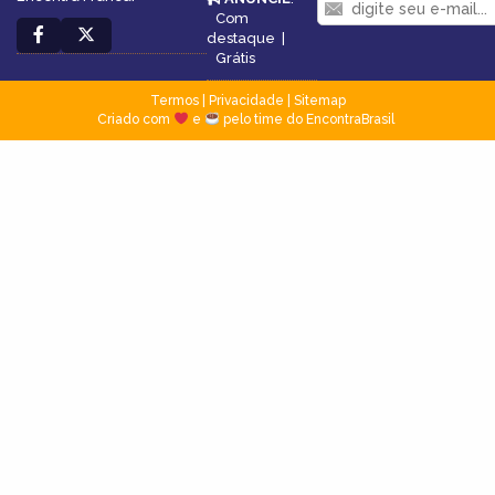
Com
destaque
|
Grátis
Termos
|
Privacidade
|
Sitemap
Criado com
e
pelo time do EncontraBrasil