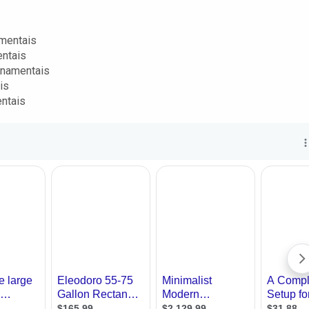
amentais
entais
rnamentais
is
entais