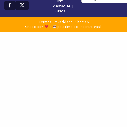
Com
destaque
|
Grátis
Termos
|
Privacidade
|
Sitemap
Criado com
e
pelo time do EncontraBrasil