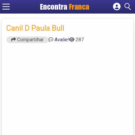
Encontra
Franca
Cadastrar empresa
Fazer login
Canil D Paula Bull
Criar conta
Compartilhar
Avalie!
287