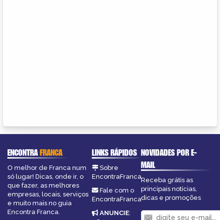
ENCONTRA
FRANCA
LINKS RÁPIDOS
NOVIDADES POR E-
MAIL
O melhor de Franca num
Sobre
só lugar! Dicas, onde ir, o
EncontraFranca
Receba grátis as
que fazer, as melhores
principais notícias,
Fale com o
empresas, locais, serviços
dicas e promoções
EncontraFranca
e muito mais no guia
Encontra Franca.
ANUNCIE
: