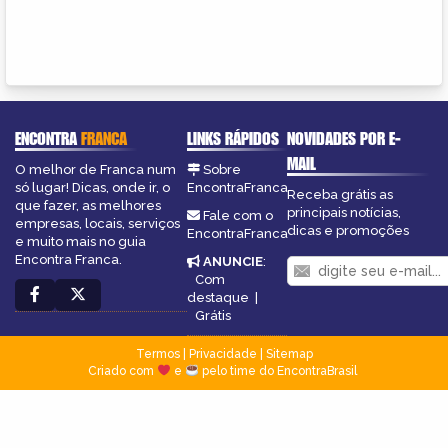
ENCONTRA
FRANCA
LINKS RÁPIDOS
NOVIDADES POR E-
MAIL
O melhor de Franca num
Sobre
só lugar! Dicas, onde ir, o
EncontraFranca
Receba grátis as
que fazer, as melhores
principais notícias,
Fale com o
empresas, locais, serviços
dicas e promoções
EncontraFranca
e muito mais no guia
Encontra Franca.
ANUNCIE
:
Com
destaque
|
Grátis
Termos
|
Privacidade
|
Sitemap
Criado com
e
pelo time do EncontraBrasil