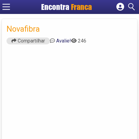
Encontra
Franca
Cadastrar empresa
Fazer login
Novafibra
Criar conta
Compartilhar
Avalie!
246