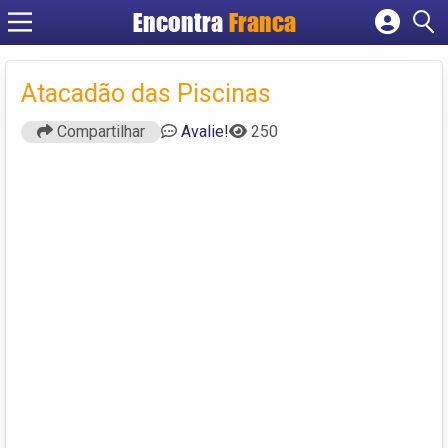
Encontra
Franca
Cadastrar empresa
Fazer login
Atacadão das Piscinas
Criar conta
Compartilhar
Avalie!
250