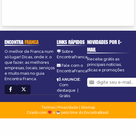
ENCONTRA
FRANCA
LINKS RÁPIDOS
NOVIDADES POR E-
MAIL
O melhor de Franca num
Sobre
só lugar! Dicas, onde ir, o
EncontraFranca
Receba grátis as
que fazer, as melhores
principais notícias,
Fale com o
empresas, locais, serviços
dicas e promoções
EncontraFranca
e muito mais no guia
Encontra Franca.
ANUNCIE
:
Com
destaque
|
Grátis
Termos
|
Privacidade
|
Sitemap
Criado com
e
pelo time do EncontraBrasil