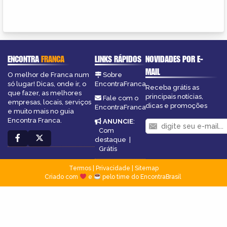
ENCONTRA
FRANCA
LINKS RÁPIDOS
NOVIDADES POR E-
MAIL
O melhor de Franca num
Sobre
só lugar! Dicas, onde ir, o
EncontraFranca
Receba grátis as
que fazer, as melhores
principais notícias,
Fale com o
empresas, locais, serviços
dicas e promoções
EncontraFranca
e muito mais no guia
Encontra Franca.
ANUNCIE
:
Com
destaque
|
Grátis
Termos
|
Privacidade
|
Sitemap
Criado com
e
pelo time do EncontraBrasil