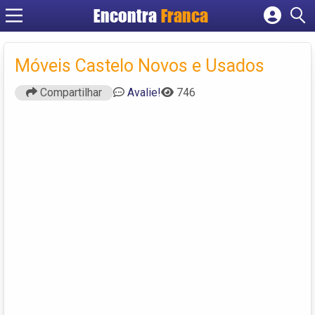
Encontra
Franca
Cadastrar empresa
Fazer login
Móveis Castelo Novos e Usados
Criar conta
Compartilhar
Avalie!
746