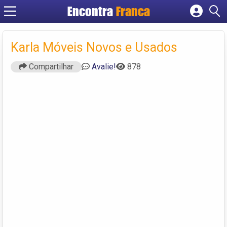
Encontra
Franca
Cadastrar empresa
Fazer login
Karla Móveis Novos e Usados
Criar conta
Compartilhar
Avalie!
878