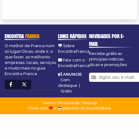
ENCONTRA
FRANCA
LINKS RÁPIDOS
NOVIDADES POR E-
MAIL
O melhor de Franca num
Sobre
só lugar! Dicas, onde ir, o
EncontraFranca
Receba grátis as
que fazer, as melhores
principais notícias,
Fale com o
empresas, locais, serviços
dicas e promoções
EncontraFranca
e muito mais no guia
Encontra Franca.
ANUNCIE
:
Com
destaque
|
Grátis
Termos
|
Privacidade
|
Sitemap
Criado com
e
pelo time do EncontraBrasil