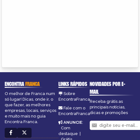
ENCONTRA
FRANCA
LINKS RÁPIDOS
NOVIDADES POR E-
MAIL
O melhor de Franca num
Sobre
só lugar! Dicas, onde ir, o
EncontraFranca
Receba grátis as
que fazer, as melhores
principais notícias,
Fale com o
empresas, locais, serviços
dicas e promoções
EncontraFranca
e muito mais no guia
Encontra Franca.
ANUNCIE
:
Com
destaque
|
Grátis