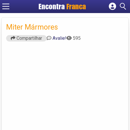
Encontra
Franca
Cadastrar empresa
Fazer login
Miter Mármores
Criar conta
Compartilhar
Avalie!
595