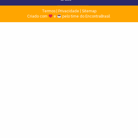
Termos
|
Privacidade
|
Sitemap
Criado com
e
pelo time do EncontraBrasil