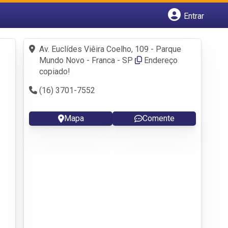
Entrar
Cadastrar empresa
Fazer login
Av. Euclídes Viêira Coelho, 109 - Parque
Criar conta
Mundo Novo - Franca - SP
Endereço
copiado!
(16) 3701-7552
Mapa
Comente