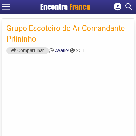
Encontra
Franca
Cadastrar empresa
Fazer login
Grupo Escoteiro do Ar Comandante
Criar conta
Pitininho
Compartilhar
Avalie!
251