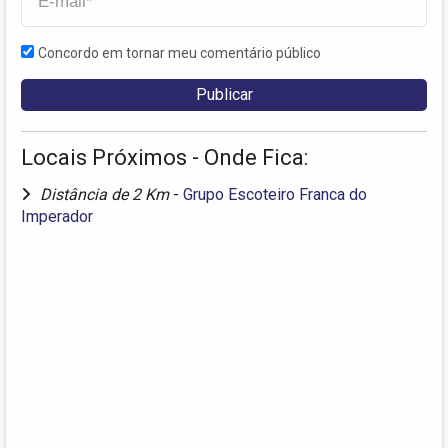
Concordo em tornar meu comentário público
Locais Próximos - Onde Fica:
Distância de 2 Km
-
Grupo Escoteiro Franca do
Imperador