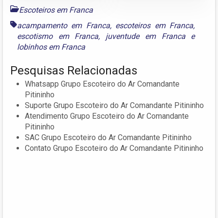
Escoteiros em Franca
acampamento em Franca
,
escoteiros em Franca
,
escotismo em Franca
,
juventude em Franca
e
lobinhos em Franca
Pesquisas Relacionadas
Whatsapp Grupo Escoteiro do Ar Comandante
Pitininho
Suporte Grupo Escoteiro do Ar Comandante Pitininho
Atendimento Grupo Escoteiro do Ar Comandante
Pitininho
SAC Grupo Escoteiro do Ar Comandante Pitininho
Contato Grupo Escoteiro do Ar Comandante Pitininho