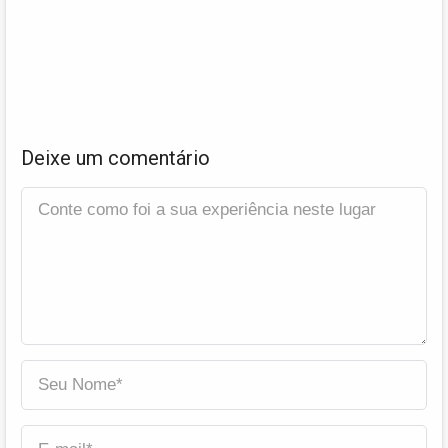
Deixe um comentário