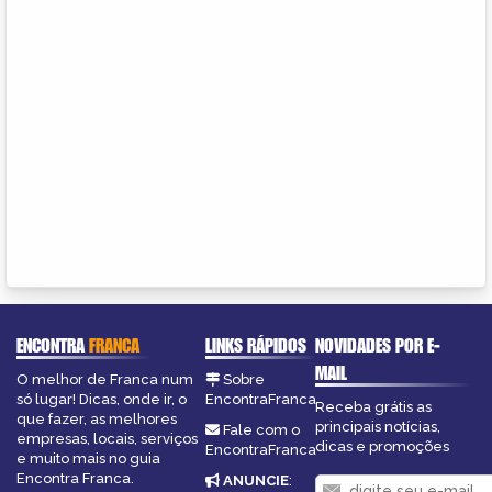
ENCONTRA
FRANCA
LINKS RÁPIDOS
NOVIDADES POR E-
MAIL
O melhor de Franca num
Sobre
só lugar! Dicas, onde ir, o
EncontraFranca
Receba grátis as
que fazer, as melhores
principais notícias,
Fale com o
empresas, locais, serviços
dicas e promoções
EncontraFranca
e muito mais no guia
Encontra Franca.
ANUNCIE
: