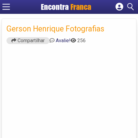
Encontra
Franca
Cadastrar empresa
Fazer login
Gerson Henrique Fotografias
Criar conta
Compartilhar
Avalie!
256