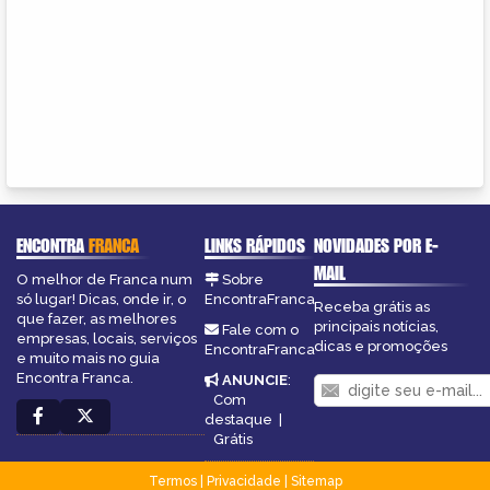
ENCONTRA
FRANCA
LINKS RÁPIDOS
NOVIDADES POR E-
MAIL
O melhor de Franca num
Sobre
só lugar! Dicas, onde ir, o
EncontraFranca
Receba grátis as
que fazer, as melhores
principais notícias,
Fale com o
empresas, locais, serviços
dicas e promoções
EncontraFranca
e muito mais no guia
Encontra Franca.
ANUNCIE
:
Com
destaque
|
Grátis
Termos
|
Privacidade
|
Sitemap