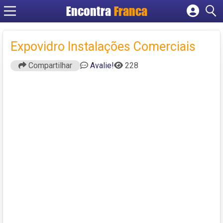
Encontra
Franca
Cadastrar empresa
Fazer login
Expovidro Instalações Comerciais
Criar conta
Compartilhar
Avalie!
228