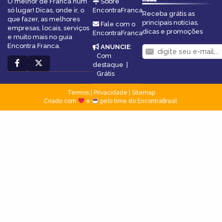
O melhor de Franca num
Sobre
só lugar! Dicas, onde ir, o
EncontraFranca
Receba grátis as
que fazer, as melhores
principais notícias,
Fale com o
empresas, locais, serviços
dicas e promoções
EncontraFranca
e muito mais no guia
Encontra Franca.
ANUNCIE
:
Com
destaque
|
Grátis
Termos
|
Privacidade
|
Sitemap
Criado com
e
pelo time do EncontraBrasil