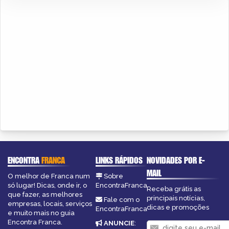
ENCONTRA
FRANCA
LINKS RÁPIDOS
NOVIDADES POR E-
MAIL
O melhor de Franca num
Sobre
só lugar! Dicas, onde ir, o
EncontraFranca
Receba grátis as
que fazer, as melhores
principais notícias,
Fale com o
empresas, locais, serviços
dicas e promoções
EncontraFranca
e muito mais no guia
Encontra Franca.
ANUNCIE
: