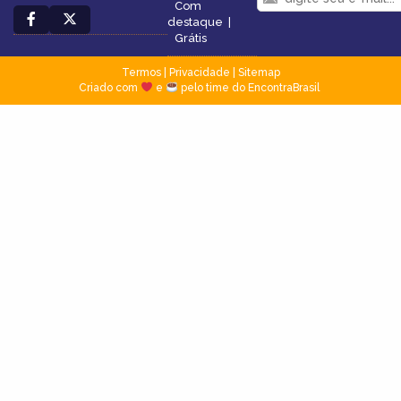
Com
destaque
|
Grátis
Termos
|
Privacidade
|
Sitemap
Criado com
e
pelo time do EncontraBrasil