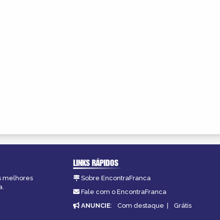
LINKS RÁPIDOS
as melhores
Sobre EncontraFranca
a.
Fale com o EncontraFranca
ANUNCIE
:
Com destaque
|
Grátis