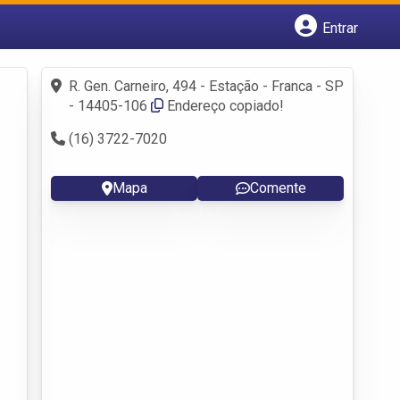
Entrar
Cadastrar empresa
Fazer login
R. Gen. Carneiro, 494 - Estação - Franca - SP
Criar conta
- 14405-106
Endereço copiado!
(16) 3722-7020
Mapa
Comente