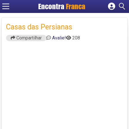
Encontra
Franca
Cadastrar empresa
Fazer login
Casas das Persianas
Criar conta
Compartilhar
Avalie!
208