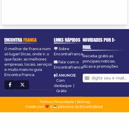
ENCONTRA
FRANCA
LINKS RÁPIDOS
NOVIDADES POR E-
MAIL
O melhor de Franca num
Sobre
só lugar! Dicas, onde ir, o
EncontraFranca
Receba grátis as
que fazer, as melhores
principais notícias,
Fale com o
empresas, locais, serviços
dicas e promoções
EncontraFranca
e muito mais no guia
Encontra Franca.
ANUNCIE
:
Com
destaque
|
Grátis
Termos
|
Privacidade
|
Sitemap
Criado com
e
pelo time do EncontraBrasil