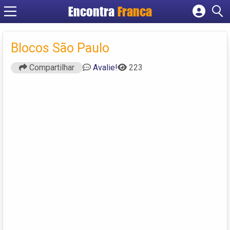
Encontra
Franca
Cadastrar empresa
Fazer login
Blocos São Paulo
Criar conta
Compartilhar
Avalie!
223