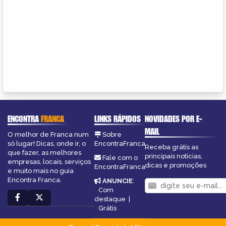
ENCONTRA
FRANCA
LINKS RÁPIDOS
NOVIDADES POR E-
MAIL
O melhor de Franca num
Sobre
só lugar! Dicas, onde ir, o
EncontraFranca
Receba grátis as
que fazer, as melhores
principais notícias,
Fale com o
empresas, locais, serviços
dicas e promoções
EncontraFranca
e muito mais no guia
Encontra Franca.
ANUNCIE
:
Com
destaque
|
Grátis