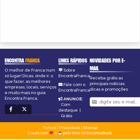
ENCONTRA
FRANCA
LINKS RÁPIDOS
NOVIDADES POR E-
MAIL
O melhor de Franca num
Sobre
só lugar! Dicas, onde ir, o
EncontraFranca
Receba grátis as
que fazer, as melhores
principais notícias,
Fale com o
empresas, locais, serviços
dicas e promoções
EncontraFranca
e muito mais no guia
Encontra Franca.
ANUNCIE
:
Com
destaque
|
Grátis
Termos
|
Privacidade
|
Sitemap
Criado com
e
pelo time do EncontraBrasil