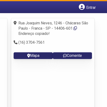
Entrar
Cadastrar empresa
Fazer login
Rua Joaquim Neves, 1246 - Chácaras São
Criar conta
Paulo - Franca - SP - 14406-601
Endereço copiado!
(16) 3704-7561
Mapa
Comente