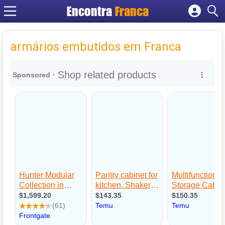
Encontra
Franca
Cadastrar empresa
Fazer login
armários embutidos em Franca
Criar conta