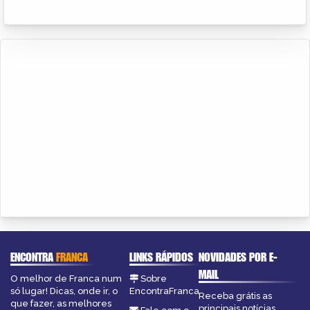
ENCONTRA
FRANCA
LINKS RÁPIDOS
NOVIDADES POR E-
MAIL
O melhor de Franca num
Sobre
só lugar! Dicas, onde ir, o
EncontraFranca
Receba grátis as
que fazer, as melhores
principais notícias,