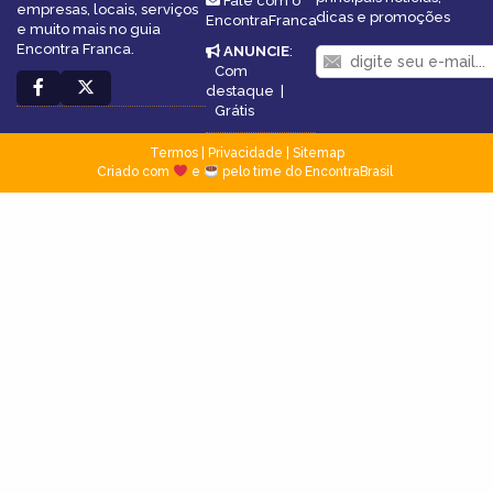
Fale com o
empresas, locais, serviços
dicas e promoções
EncontraFranca
e muito mais no guia
Encontra Franca.
ANUNCIE
:
Com
destaque
|
Grátis
Termos
|
Privacidade
|
Sitemap
Criado com
e
pelo time do EncontraBrasil