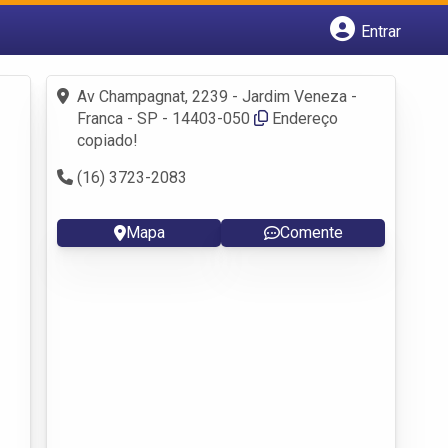
Entrar
Cadastrar empresa
Fazer login
Av Champagnat, 2239 - Jardim Veneza -
Criar conta
Franca - SP - 14403-050
Endereço
copiado!
(16) 3723-2083
Mapa
Comente