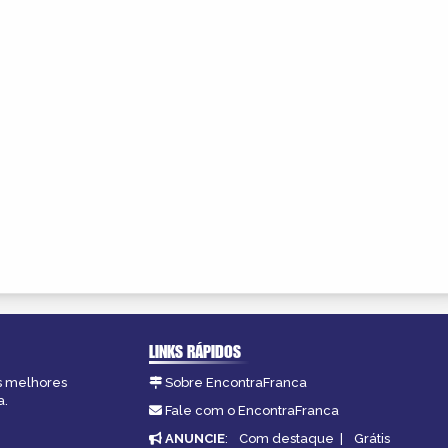
LINKS RÁPIDOS
as melhores
Sobre EncontraFranca
a.
Fale com o EncontraFranca
ANUNCIE
:
Com destaque
|
Grátis