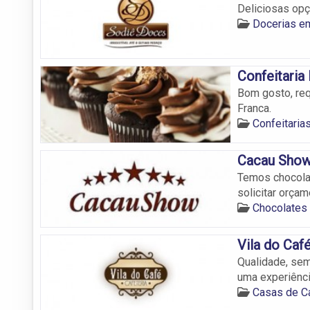
Deliciosas opç
Docerias e
Confeitaria
Bom gosto, req
Franca.
Confeitaria
Cacau Sho
Temos chocolat
solicitar orçam
Chocolates
Vila do Caf
Qualidade, sem
uma experiênci
Casas de C