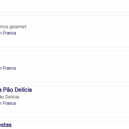
urros gourmet.
m Franca
m Franca
a Pão Delícia
ão Delícia
m Franca
estas