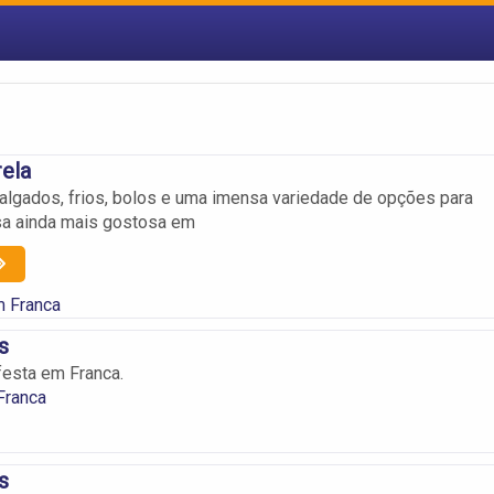
rela
algados, frios, bolos e uma imensa variedade de opções para
sa ainda mais gostosa em
m Franca
s
festa em Franca.
Franca
s