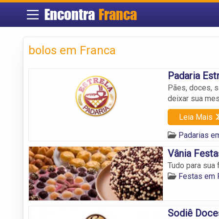
Encontra
Franca
bolos em Franca
Padaria Est
Pães, doces, s
deixar sua me
Leia Mais
Padarias e
Vânia Festa
Tudo para sua 
Festas em 
Sodiê Doce