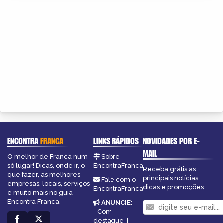
ENCONTRA
FRANCA
LINKS RÁPIDOS
NOVIDADES POR E-
MAIL
O melhor de Franca num
Sobre
só lugar! Dicas, onde ir, o
EncontraFranca
Receba grátis as
que fazer, as melhores
principais notícias,
Fale com o
empresas, locais, serviços
dicas e promoções
EncontraFranca
e muito mais no guia
Encontra Franca.
ANUNCIE
:
Com
destaque
|