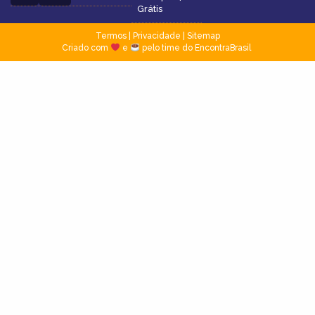
Grátis
Termos
|
Privacidade
|
Sitemap
Criado com
e
pelo time do EncontraBrasil