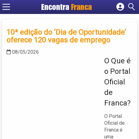
Encontra
Franca
Cadastrar empresa
Fazer login
10ª edição do ‘Dia de Oportunidade’
Criar conta
oferece 120 vagas de emprego
08/05/2026
O Que é
o Portal
Oficial
de
Franca?
O Portal
Oficial de
Franca é
uma