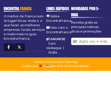
ENCONTRA
FRANCA
LINKS RÁPIDOS
NOVIDADES POR E-
MAIL
O melhor de Franca num
Sobre
só lugar! Dicas, onde ir, o
EncontraFranca
Receba grátis as
que fazer, as melhores
principais notícias,
Fale com o
empresas, locais, serviços
dicas e promoções
EncontraFranca
e muito mais no guia
Encontra Franca.
ANUNCIE
:
Com
destaque
|
Grátis
Termos
|
Privacidade
|
Sitemap
Criado com
e
pelo time do EncontraBrasil