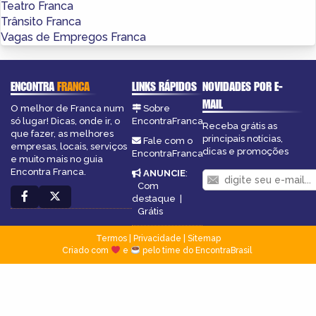
Teatro Franca
Trânsito Franca
Vagas de Empregos Franca
ENCONTRA
FRANCA
LINKS RÁPIDOS
NOVIDADES POR E-
MAIL
O melhor de Franca num
Sobre
só lugar! Dicas, onde ir, o
EncontraFranca
Receba grátis as
que fazer, as melhores
principais notícias,
Fale com o
empresas, locais, serviços
dicas e promoções
EncontraFranca
e muito mais no guia
Encontra Franca.
ANUNCIE
:
Com
destaque
|
Grátis
Termos
|
Privacidade
|
Sitemap
Criado com
e
pelo time do EncontraBrasil