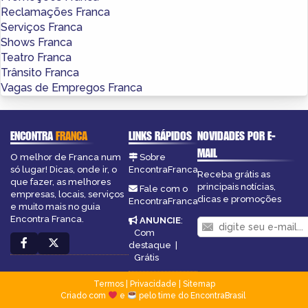
Reclamações Franca
Serviços Franca
Shows Franca
Teatro Franca
Trânsito Franca
Vagas de Empregos Franca
ENCONTRA
FRANCA
LINKS RÁPIDOS
NOVIDADES POR E-
MAIL
O melhor de Franca num
Sobre
só lugar! Dicas, onde ir, o
EncontraFranca
Receba grátis as
que fazer, as melhores
principais notícias,
Fale com o
empresas, locais, serviços
dicas e promoções
EncontraFranca
e muito mais no guia
Encontra Franca.
ANUNCIE
:
Com
destaque
|
Grátis
Termos
|
Privacidade
|
Sitemap
Criado com
e
pelo time do EncontraBrasil