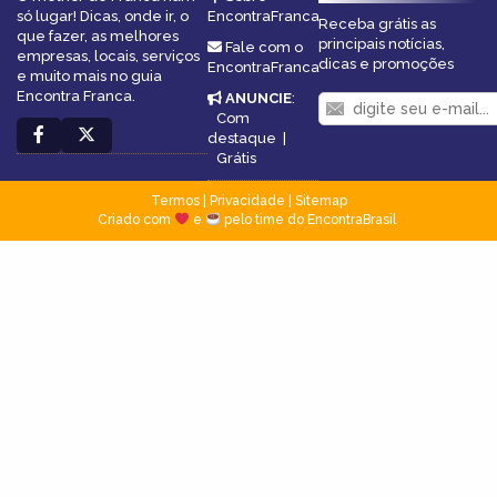
só lugar! Dicas, onde ir, o
EncontraFranca
Receba grátis as
que fazer, as melhores
principais notícias,
Fale com o
empresas, locais, serviços
dicas e promoções
EncontraFranca
e muito mais no guia
Encontra Franca.
ANUNCIE
:
Com
destaque
|
Grátis
Termos
|
Privacidade
|
Sitemap
Criado com
e
pelo time do EncontraBrasil