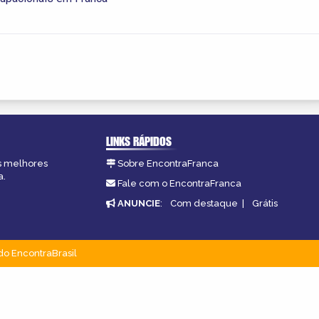
LINKS RÁPIDOS
as melhores
Sobre EncontraFranca
a.
Fale com o EncontraFranca
ANUNCIE
:
Com destaque
|
Grátis
do EncontraBrasil