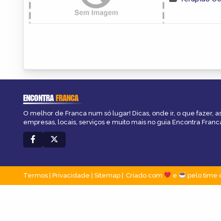
ENCONTRA
FRANCA
O melhor de Franca num só lugar! Dicas, onde ir, o que fazer, 
empresas, locais, serviços e muito mais no guia Encontra Franc
Termos
|
Privacidade
|
Sitemap
Criado com
e
pelo time 