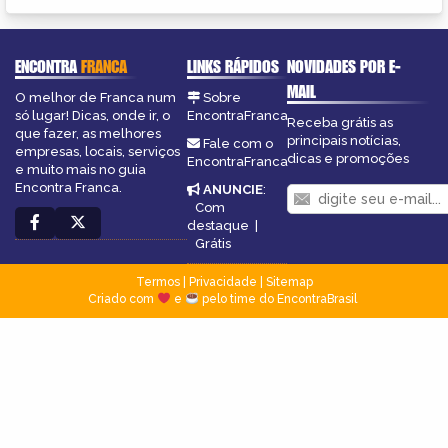
ENCONTRA
FRANCA
LINKS RÁPIDOS
NOVIDADES POR E-
MAIL
O melhor de Franca num
Sobre
só lugar! Dicas, onde ir, o
EncontraFranca
Receba grátis as
que fazer, as melhores
principais notícias,
Fale com o
empresas, locais, serviços
dicas e promoções
EncontraFranca
e muito mais no guia
Encontra Franca.
ANUNCIE
:
Com
destaque
|
Grátis
Termos
|
Privacidade
|
Sitemap
Criado com
e
pelo time do EncontraBrasil