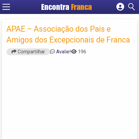
Encontra
Franca
Cadastrar empresa
Fazer login
APAE – Associação dos Pais e
Criar conta
Amigos dos Excepcionais de Franca
Compartilhar
Avalie!
196