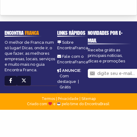
ENCONTRA
FRANCA
LINKS RÁPIDOS
NOVIDADES POR E-
MAIL
O melhor de Franca num
Sobre
só lugar! Dicas, onde ir, o
EncontraFranca
Receba grátis as
que fazer, as melhores
principais notícias,
Fale com o
empresas, locais, serviços
dicas e promoções
EncontraFranca
e muito mais no guia
Encontra Franca.
ANUNCIE
:
Com
destaque
|
Grátis
Termos
|
Privacidade
|
Sitemap
Criado com
e
pelo time do EncontraBrasil