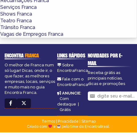
Reclamações Franca
Serviços Franca
Shows Franca
Teatro Franca
Trânsito Franca
Vagas de Empregos Franca
ENCONTRA
FRANCA
LINKS RÁPIDOS
NOVIDADES POR E-
MAIL
O melhor de Franca num
Sobre
só lugar! Dicas, onde ir, o
EncontraFranca
Receba grátis as
que fazer, as melhores
principais notícias,
Fale com o
empresas, locais, serviços
dicas e promoções
EncontraFranca
e muito mais no guia
Encontra Franca.
ANUNCIE
:
Com
destaque
|
Grátis
Termos
|
Privacidade
|
Sitemap
Criado com
e
pelo time do EncontraBrasil