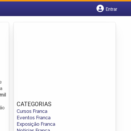
Entrar
Cadastrar empresa
Fazer login
Criar conta
e
 a
mil
CATEGORIAS
ção
Cursos Franca
Eventos Franca
Exposição Franca
Notícias Franca