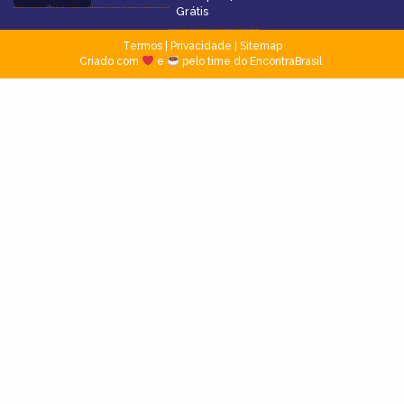
Grátis
Termos
|
Privacidade
|
Sitemap
Criado com
e
pelo time do EncontraBrasil