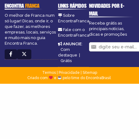
ENCONTRA
FRANCA
LINKS RÁPIDOS
NOVIDADES POR E-
MAIL
O melhor de Franca num
Sobre
só lugar! Dicas, onde ir, o
EncontraFranca
Receba grátis as
que fazer, as melhores
principais notícias,
Fale com o
empresas, locais, serviços
dicas e promoções
EncontraFranca
e muito mais no guia
Encontra Franca.
ANUNCIE
:
Com
destaque
|
Grátis
Termos
|
Privacidade
|
Sitemap
Criado com
e
pelo time do EncontraBrasil