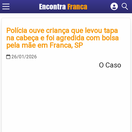
Encontra
Franca
Cadastrar empresa
Fazer login
Polícia ouve criança que levou tapa
Criar conta
na cabeça e foi agredida com bolsa
pela mãe em Franca, SP
26/01/2026
O Caso