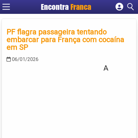
Encontra
Franca
Cadastrar empresa
Fazer login
PF flagra passageira tentando
Criar conta
embarcar para França com cocaína
em SP
06/01/2026
A