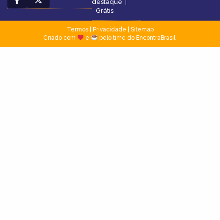
destaque
|
Grátis
Termos
|
Privacidade
|
Sitemap
Criado com
e
pelo time do EncontraBrasil