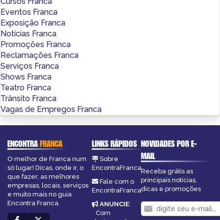
Cursos Franca
Eventos Franca
Exposição Franca
Notícias Franca
Promoções Franca
Reclamações Franca
Serviços Franca
Shows Franca
Teatro Franca
Trânsito Franca
Vagas de Empregos Franca
ENCONTRA
FRANCA
LINKS RÁPIDOS
NOVIDADES POR E-
MAIL
O melhor de Franca num
Sobre
só lugar! Dicas, onde ir, o
EncontraFranca
Receba grátis as
que fazer, as melhores
principais notícias,
Fale com o
empresas, locais, serviços
dicas e promoções
EncontraFranca
e muito mais no guia
Encontra Franca.
ANUNCIE
:
Com