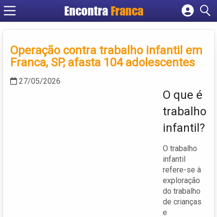
Encontra
Franca
Cadastrar empresa
Fazer login
Operação contra trabalho infantil em
Criar conta
Franca, SP, afasta 104 adolescentes
27/05/2026
O que é
trabalho
infantil?
O trabalho
infantil
refere-se à
exploração
do trabalho
de crianças
e