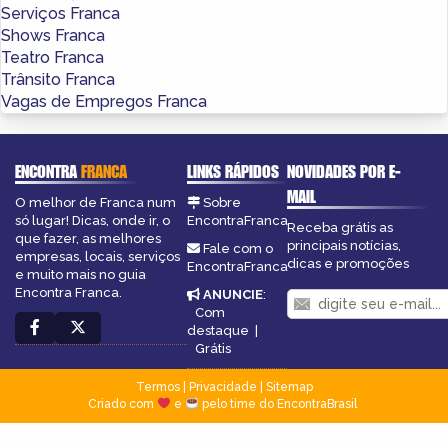
Serviços Franca
Shows Franca
Teatro Franca
Trânsito Franca
Vagas de Empregos Franca
ENCONTRA
FRANCA
LINKS RÁPIDOS
NOVIDADES POR E-
MAIL
O melhor de Franca num
Sobre
só lugar! Dicas, onde ir, o
EncontraFranca
Receba grátis as
que fazer, as melhores
principais notícias,
Fale com o
empresas, locais, serviços
dicas e promoções
EncontraFranca
e muito mais no guia
Encontra Franca.
ANUNCIE
:
Com
destaque
|
Grátis
Termos
|
Privacidade
|
Sitemap
Criado com
e
pelo time do EncontraBrasil