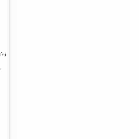
foi
m