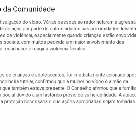
o da Comunidade
ivulgação do vídeo. Várias pessoas ao redor notaram a agressã
lta de ação por parte de outros adultos nas proximidades levanta
es de violência, especialmente quando crianças estão envolvida
es sociais, com muitos pedindo um maior envolvimento das
econhecer e reagir à violência familiar.
tos de crianças e adolescentes, foi imediatamente acionado apó
selheira tutelar, confirmou que a mulher no vídeo é a mãe da
ha que também estava presente. O Conselho afirmou que a família
ocial devido a um histórico prévio de vulnerabilidade. A atuaç
ba a proteção necessária e que ações apropriadas sejam tomadas