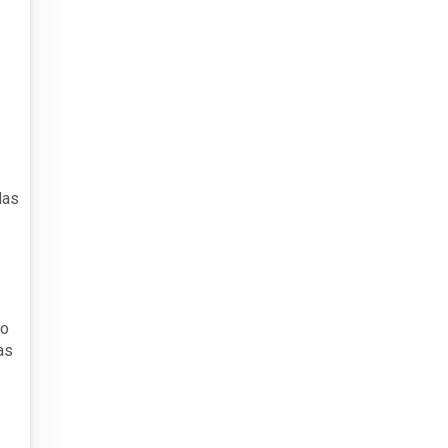
das
ão
as