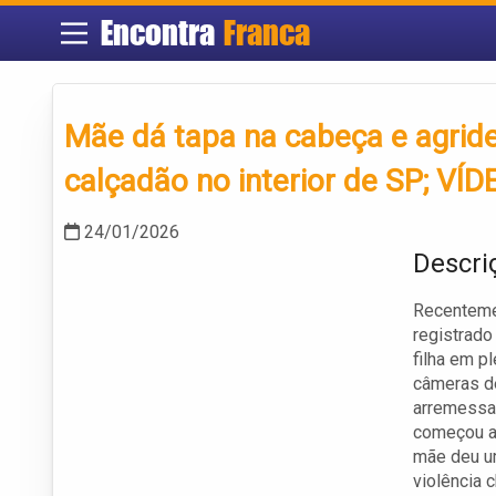
Encontra
Franca
Mãe dá tapa na cabeça e agrid
calçadão no interior de SP; VÍD
24/01/2026
Descri
Recentemen
registrado
filha em p
câmeras de
arremessan
começou a 
mãe deu um
violência 