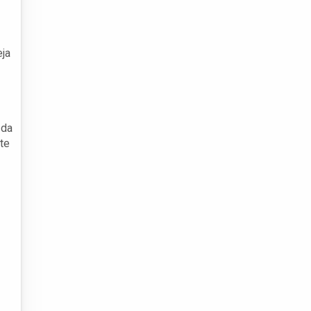
eja
 da
te