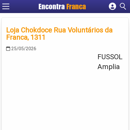
Encontra
Franca
Cadastrar empresa
Fazer login
Loja Chokdoce Rua Voluntários da
Criar conta
Franca, 1311
25/05/2026
FUSSOL
Amplia