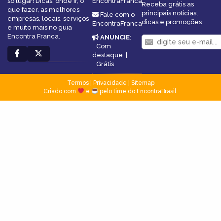
só lugar! Dicas, onde ir, o
EncontraFranca
Receba grátis as
que fazer, as melhores
principais notícias,
Fale com o
empresas, locais, serviços
dicas e promoções
EncontraFranca
e muito mais no guia
Encontra Franca.
ANUNCIE
:
Com
destaque
|
Grátis
Termos
|
Privacidade
|
Sitemap
Criado com
e
pelo time do EncontraBrasil