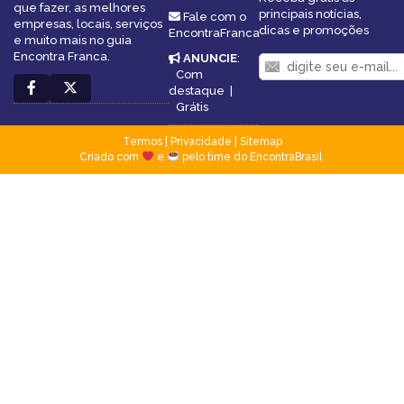
que fazer, as melhores
principais notícias,
Fale com o
empresas, locais, serviços
dicas e promoções
EncontraFranca
e muito mais no guia
Encontra Franca.
ANUNCIE
:
Com
destaque
|
Grátis
Termos
|
Privacidade
|
Sitemap
Criado com
e
pelo time do EncontraBrasil