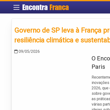
Encontra
Franca
Governo de SP leva à França pr
resiliência climática e sustenta
09/05/2026
O Enco
Paris
Recenteme
inovações 
2026, que 
sobre gove
as práticas
várias par
ideias sob