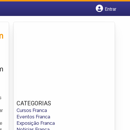
Entrar
Cadastrar empresa
Fazer login
Criar conta
m
em
s
CATEGORIAS
Cursos Franca
ar
Eventos Franca
Exposição Franca
de
Notícias Franca
s