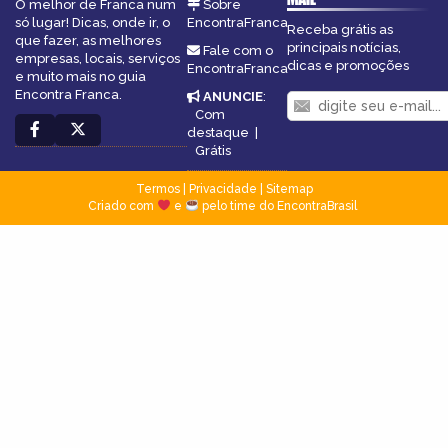
O melhor de Franca num
Sobre
só lugar! Dicas, onde ir, o
EncontraFranca
Receba grátis as
que fazer, as melhores
principais notícias,
Fale com o
empresas, locais, serviços
dicas e promoções
EncontraFranca
e muito mais no guia
Encontra Franca.
ANUNCIE
:
Com
destaque
|
Grátis
Termos
|
Privacidade
|
Sitemap
Criado com
e
pelo time do EncontraBrasil