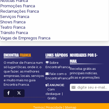
Notícias Franca
Promoções Franca
Reclamações Franca
Serviços Franca
Shows Franca
Teatro Franca
Trânsito Franca
Vagas de Empregos Franca
ENCONTRA
FRANCA
LINKS RÁPIDOS
NOVIDADES POR E-
MAIL
O melhor de Franca num
Sobre
só lugar! Dicas, onde ir, o
EncontraFranca
Receba grátis as
que fazer, as melhores
principais notícias,
Fale com o
empresas, locais, serviços
dicas e promoções
EncontraFranca
e muito mais no guia
Encontra Franca.
ANUNCIE
:
Com
destaque
|
Grátis
Termos
|
Privacidade
|
Sitemap